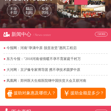
新闻中心
+MORE
/ News center
●
今报网：河南“孕满中原·脱贫攻坚”惠民工程启
●
东方今报：“2018河南省情暖不孕不育家庭千村万
●
大河网：京沪豫专家博导团 携不孕技术圆梦中原
●
凤凰网：郑州医大生殖医院继中国扶贫大会又获河南
￥
援助对象惠及哪些人？
援助金额是多少？