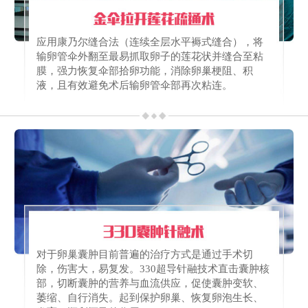
应用康乃尔缝合法（连续全层水平褥式缝合），将
输卵管伞外翻至最易抓取卵子的莲花状并缝合至粘
膜，强力恢复伞部拾卵功能，消除卵巢梗阻、积
液，且有效避免术后输卵管伞部再次粘连。
对于卵巢囊肿目前普遍的治疗方式是通过手术切
除，伤害大，易复发。330超导针融技术直击囊肿核
部，切断囊肿的营养与血流供应，促使囊肿变软、
萎缩、自行消失。起到保护卵巢、恢复卵泡生长、