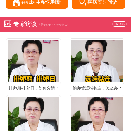
在线医生帮你判断
疾病实时问诊
专家访谈
+MORE
/ Expert interview
排卵期/排卵日，如何分清？
输卵管远端黏连，怎么办？