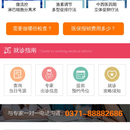
微流控
激素调节
中西医四期
淋巴细胞分离术
多型促排疗法
立体促卵疗法
需要做哪些检查？
医保报销费用多少？
就诊指南
/ Guide to seeking medical advice
查询
专家
提前
就诊
当日号源
出诊信息
预约号位
攻略须知