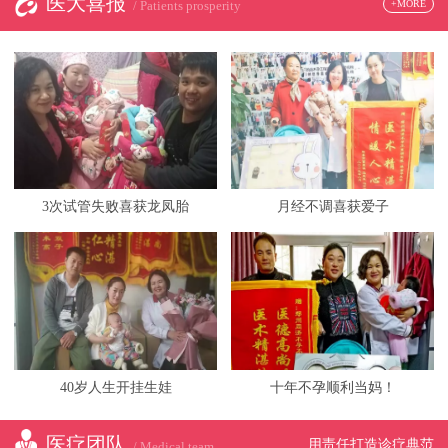
医大喜报
+MORE
/ Patients prosperity
3次试管失败喜获龙凤胎
月经不调喜获爱子
40岁人生开挂生娃
十年不孕顺利当妈！
医疗团队
用责任打造诊疗典范
/ Medical team