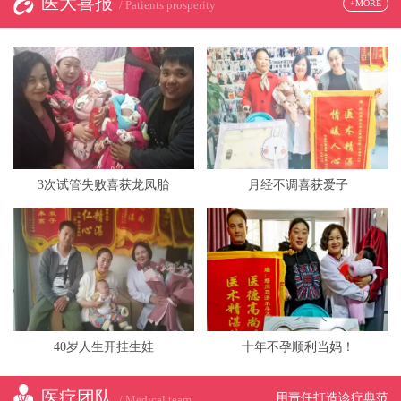
医大喜报
+MORE
/ Patients prosperity
3次试管失败喜获龙凤胎
月经不调喜获爱子
40岁人生开挂生娃
十年不孕顺利当妈！
医疗团队
用责任打造诊疗典范
/ Medical team