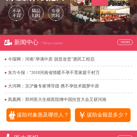
新闻中心
+MORE
/ News center
●
今报网：河南“孕满中原·脱贫攻坚”惠民工程启
●
东方今报：“2018河南省情暖不孕不育家庭千村万
●
大河网：京沪豫专家博导团 携不孕技术圆梦中原
●
凤凰网：郑州医大生殖医院继中国扶贫大会又获河南
￥
援助对象惠及哪些人？
援助金额是多少？