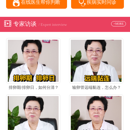
在线医生帮你判断
疾病实时问诊
专家访谈
+MORE
/ Expert interview
排卵期/排卵日，如何分清？
输卵管远端黏连，怎么办？