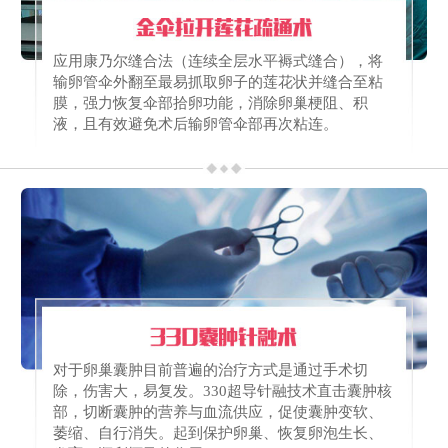
应用康乃尔缝合法（连续全层水平褥式缝合），将
输卵管伞外翻至最易抓取卵子的莲花状并缝合至粘
膜，强力恢复伞部拾卵功能，消除卵巢梗阻、积
液，且有效避免术后输卵管伞部再次粘连。
对于卵巢囊肿目前普遍的治疗方式是通过手术切
除，伤害大，易复发。330超导针融技术直击囊肿核
部，切断囊肿的营养与血流供应，促使囊肿变软、
萎缩、自行消失。起到保护卵巢、恢复卵泡生长、