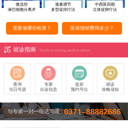
微流控
激素调节
中西医四期
淋巴细胞分离术
多型促排疗法
立体促卵疗法
需要做哪些检查？
医保报销费用多少？
就诊指南
/ Guide to seeking medical advice
查询
专家
提前
就诊
当日号源
出诊信息
预约号位
攻略须知