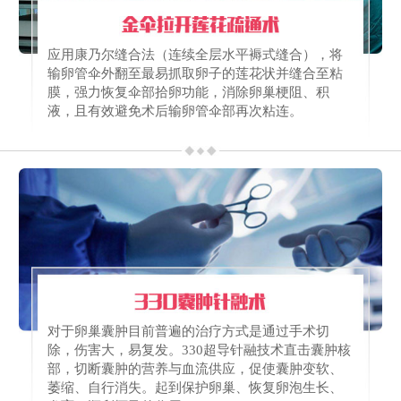
应用康乃尔缝合法（连续全层水平褥式缝合），将
输卵管伞外翻至最易抓取卵子的莲花状并缝合至粘
膜，强力恢复伞部拾卵功能，消除卵巢梗阻、积
液，且有效避免术后输卵管伞部再次粘连。
对于卵巢囊肿目前普遍的治疗方式是通过手术切
除，伤害大，易复发。330超导针融技术直击囊肿核
部，切断囊肿的营养与血流供应，促使囊肿变软、
萎缩、自行消失。起到保护卵巢、恢复卵泡生长、