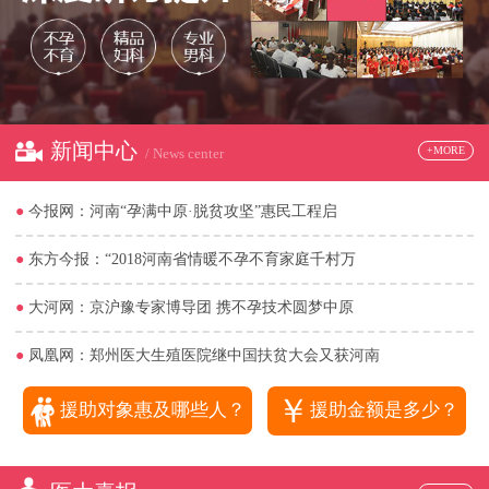
新闻中心
+MORE
/ News center
●
今报网：河南“孕满中原·脱贫攻坚”惠民工程启
●
东方今报：“2018河南省情暖不孕不育家庭千村万
●
大河网：京沪豫专家博导团 携不孕技术圆梦中原
●
凤凰网：郑州医大生殖医院继中国扶贫大会又获河南
￥
援助对象惠及哪些人？
援助金额是多少？