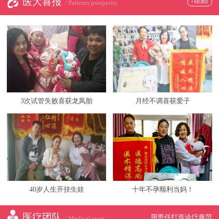
医大喜报
+MORE
/ Patients prosperity
3次试管失败喜获龙凤胎
月经不调喜获爱子
40岁人生开挂生娃
十年不孕顺利当妈！
医疗团队
用责任打造诊疗典范
/ Medical team