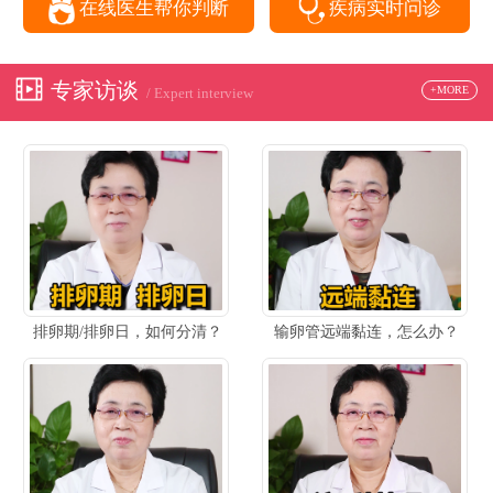
在线医生帮你判断
疾病实时问诊
专家访谈
+MORE
/ Expert interview
排卵期/排卵日，如何分清？
输卵管远端黏连，怎么办？