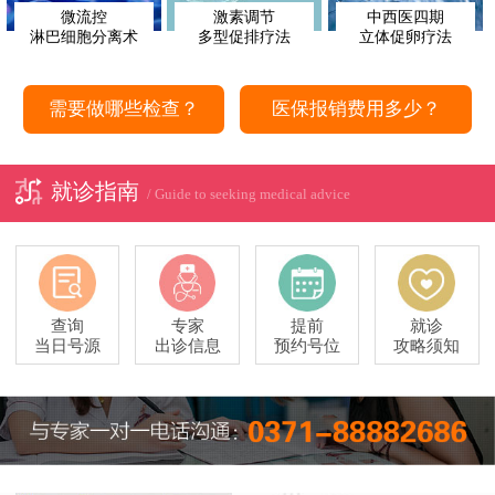
微流控
激素调节
中西医四期
淋巴细胞分离术
多型促排疗法
立体促卵疗法
需要做哪些检查？
医保报销费用多少？
就诊指南
/ Guide to seeking medical advice
查询
专家
提前
就诊
当日号源
出诊信息
预约号位
攻略须知